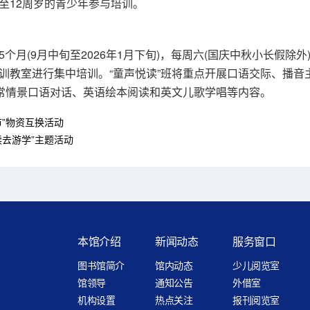
6至12周岁的青少年参与培训。
(9月中旬至2026年1月下旬)，每周六(国庆中秋小长假除外
训教室进行集中培训。“童声悦读”班将重点开展口语交际、播音
日常情景口语对话、英语绘本阅读和英文儿歌学唱等内容。
市”物资互换活动
读去游学”主题活动
本馆介绍
新闻动态
服务窗口
图书馆简介
馆内动态
少儿阅览室
馆领导
通知公告
外借室
机构设置
热点关注
报刊阅览室