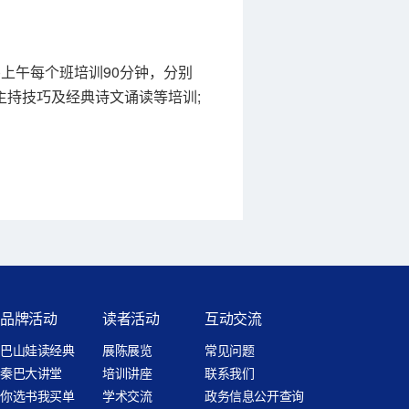
)上午每个班培训90分钟，分别
主持技巧及经典诗文诵读等培训;
品牌活动
读者活动
互动交流
巴山娃读经典
展陈展览
常见问题
秦巴大讲堂
培训讲座
联系我们
你选书我买单
学术交流
政务信息公开查询